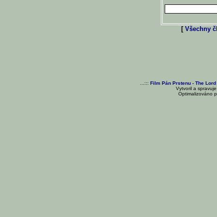
[
Všechny čl
...:::
Film Pán Prstenu - The Lord
Vytvoril a spravuj
Optimalizováno pr