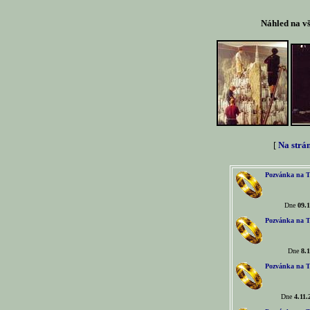
Náhled na v
[
Na strá
Pozvánka na T
Dne
09.1
Pozvánka na T
Dne
8.1
Pozvánka na T
Dne
4.11.