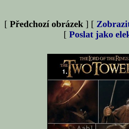
[
Předchozí obrázek
] [
Zobrazi
[
Poslat jako el