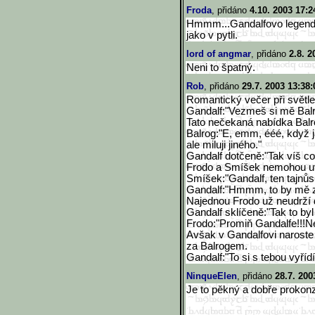
Froda
, přidáno
4.10. 2003 17:2
Hmmm...Gandalfovo legendár
jako v pytli.
lord of angmar
, přidáno
2.8. 2
Neni to špatný.
Rob
, přidáno
29.7. 2003 13:38:
Romantický večer při světle
Gandalf:"Vezmeš si mě Balr
Tato nečekaná nabídka Balr
Balrog:"E, emm, ééé, když já
ale miluji jiného."
Gandalf dotčeně:"Tak víš co,
Frodo a Smíšek nemohou uvě
Smíšek:"Gandalf, ten tajnůsk
Gandalf:"Hmmm, to by mě za
Najednou Frodo už neudrží 
Gandalf sklíčeně:"Tak to byl 
Frodo:"Promiň Gandalfe!!!Ne
Avšak v Gandalfovi naroste 
za Balrogem.
Gandalf:"To si s tebou vyříd
NinqueElen
, přidáno
28.7. 200
Je to pěkný a dobře prokonz