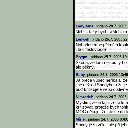
Lady.Jane
, přidáno
28.7. 2003 
šleh.... taky bych si šlehla :
Lenwell
, přidáno
26.7. 2003 22
Náhodou moc pěkné a kouká
i ta citoslovce:o)
Brygmi
, přidáno
25.7. 2003 19
Škoda, že tam nejsou ty hor
ale pěkný.
Ruby
, přidáno
24.7. 2003 13:49
Já přece vůbec neříkala, že 
jiné než od Sandyho a že je 
buď kritizujete nebo obdivně 
Nimrodel*
, přidáno
24.7. 2003 
Myslím, že je fajn, že si to 
kritizovat, protože bych to
MOC děkuju, že ste se do toh
Míriel
, přidáno
24.7. 2003 8:49
Sandy je skvělej, ale při j