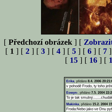
[
Předchozí obrázek
] [
Zobrazi
[
1
] [
2
] [
3
] [
4
] [
5
] [
6
] [
7
]
[
15
] [
16
] [
Erika
, přidáno
8.4. 2006 20:21:
v pohodě Frodo, ty toho ještě
Eowyn-
, přidáno
7.5. 2004 22:
To je tak smutný........chud
Makinka
, přidáno
15.2. 2004 1
Froda:Nebo jako ve Dnu pytl