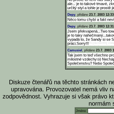
ale... je to takové tmavé, zk
určitý styl a tohle je prostě ji
Depy
, přidáno
23.7. 2003 12:33
Něco tomu chybí a fakt nev
Depy
, přidáno
23.7. 2003 12:31
Jsem překvapená...Two tower
je to taky nahečmaný...takov
vypadá to, že Sandy si se
práci.Sorry!!!
Camusiel
, přidáno
23.7. 2003 
Tak jsem to teď všechno pro
milostné vzdechy:o) Nechápu
Společenstvu? Nebo Společ
Diskuze čtenářů na těchto stránkách n
upravována. Provozovatel nemá vliv n
zodpovědnost. Vyhrazuje si však právo k
normám s
Jméno: