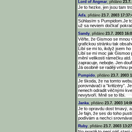
Lord of Angmar
, přidáno
23.7.
Je to hezke, jen jsou tam t
Aďa
, přidáno
23.7. 2003 17:37:
Súhlasím s Pumpidom.Je to 
už sa neviem dočkať pokrač
Sandy
, přidáno
23.7. 2003 16:
Věřte, že Gismoo se mnou v
grafickou stránku tak obsah
Líbí se mi to, ikdyž jsem h
Líbí se mi moc jak Gismoo 
mění velikosti rámečku atd.
zapracuje, nebojte. Jen douf
Já osobně se raději vrhnu po
Pumpido
, přidáno
23.7. 2003 
Je škoda, že na tomto webu
porovnávači a "kritizéry". 
nenech odradit věčnými kver
nevytvoří. Mně se to líbí.
Janka
, přidáno
23.7. 2003 14:0
Je to opravdu dost tmavý, al
Je fajn, že ses do toho pusti
podívám a nechci srovnávat
Ruby
, přidáno
23.7. 2003 13:27
No prostě to není náš starý 