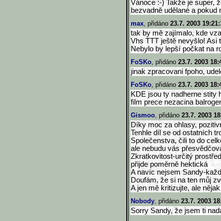
Vánoce :-) Takže je super, 
bezvadně udělané a pokud m
max
, přidáno
23.7. 2003 19:21:
tak by mě zajímalo, kde vza
Vhs TTT ještě nevyšlo! Asi tě
Nebylo by lepší počkat na r
FoSKo
, přidáno
23.7. 2003 18:
jinak zpracovani fpoho, udel
FoSKo
, přidáno
23.7. 2003 18:
KDE jsou ty nadherne stity 
film prece nezacina balrog
Gismoo
, přidáno
23.7. 2003 18
Díky moc za ohlasy, pozitivní
Tenhle díl se od ostatních tro
Společenstva, čili to do c
ale nebudu vás přesvědčova
Zkratkovitost-určitý prostře
přijde poměrně hektická
A navíc nejsem Sandy-každý
Doufám, že si na ten můj z
A jen mě kritizujte, ale něj
Nobody
, přidáno
23.7. 2003 18
Sorry Sandy, že jsem ti nadá