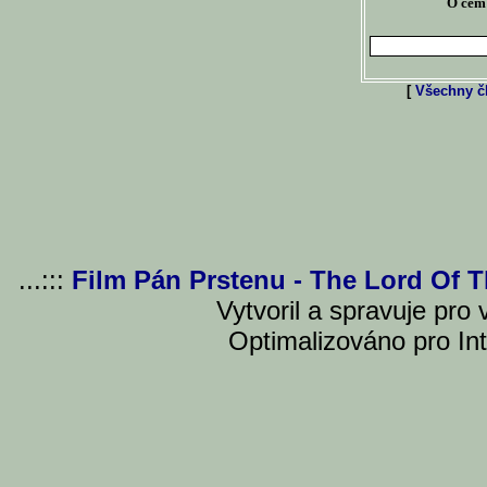
O čem 
[
Všechny čl
...:::
Film Pán Prstenu - The Lord Of 
Vytvoril a spravuje pro
Optimalizováno pro Int