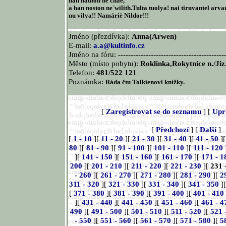
han nathon ne chae,
a han noston ne´wilith.Tulta tuolya! nai tiruvantel arva
nu vilya!! Namárië Nildor!!!
Jméno (přezdívka):
Anna(Arwen)
E-mail:
a.a@kultinfo.cz
Jméno na fóru:
------------------------------------------
Město (místo pobytu):
Roklinka,Rokytnice n./Jiz
Telefon:
481/522 121
Poznámka:
Ráda čtu Tolkienovi knížky.
[
Zaregistrovat se do seznamu
] [
Upr
[
Předchozí
] [
Další
]
[
1 - 10
][
11 - 20
][
21 - 30
][
31 - 40
][
41 - 50
]
80
][
81 - 90
][
91 - 100
][
101 - 110
][
111 - 120
][
141 - 150
][
151 - 160
][
161 - 170
][
171 - 1
200
][
201 - 210
][
211 - 220
][
221 - 230
][
231 
- 260
][
261 - 270
][
271 - 280
][
281 - 290
][
2
311 - 320
][
321 - 330
][
331 - 340
][
341 - 350
]
[
371 - 380
][
381 - 390
][
391 - 400
][
401 - 410
][
431 - 440
][
441 - 450
][
451 - 460
][
461 - 4
490
][
491 - 500
][
501 - 510
][
511 - 520
][
521 
- 550
][
551 - 560
][
561 - 570
][
571 - 580
][
5