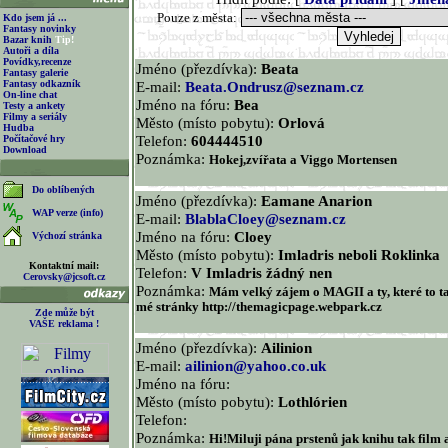
Pouze z města:
Kdo jsem já ...
Fantasy novinky
Bazar knih
Tip!
Autoři a díla
Povídky,recenze
Jméno (přezdívka):
Beata
Fantasy galerie
Fantasy odkazník
E-mail:
Beata.Ondrusz@seznam.cz
On-line chat
Jméno na fóru:
Bea
Testy a ankety
Filmy a seriály
Město (místo pobytu):
Orlová
Hudba
Telefon:
604444510
Počítačové hry
Download
Poznámka:
Hokej,zvířata a Viggo Mortensen
Do oblíbených
Jméno (přezdívka):
Eamane Anarion
WAP verze (info)
E-mail:
BlablaCloey@seznam.cz
Jméno na fóru:
Cloey
Výchozí stránka
Město (místo pobytu):
Imladris neboli Roklinka
Kontaktní mail:
Telefon:
V Imladris žádný nen
Cerovsky@jcsoft.cz
Poznámka:
Mám velký zájem o MAGII a ty, které to ta
mé stránky http://themagicpage.webpark.cz
Zde může být
VAŠE reklama !
Jméno (přezdívka):
Ailinion
E-mail:
ailinion@yahoo.co.uk
Jméno na fóru:
Město (místo pobytu):
Lothlórien
Telefon:
Poznámka:
Hi!Miluji pána prstenů jak knihu tak film a