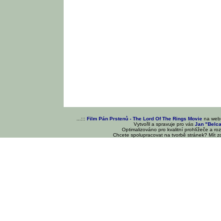
...:::
Film Pán Prstenů - The Lord Of The Rings Movie
na we
Vytvořil a spravuje pro vás
Jan "Belc
Optimalizováno pro kvalitní prohlížeče a ro
Chcete spolupracovat na tvorbě stránek? Mít 