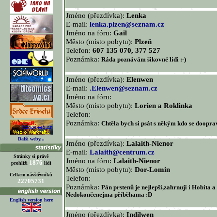
Jméno (přezdívka):
Lenka
E-mail:
lenka.plzen@seznam.cz
Jméno na fóru:
Gail
Město (místo pobytu):
Plzeň
Telefon:
607 135 070, 377 527
Poznámka:
Ráda poznávám šikovné lidi :-)
Jméno (přezdívka):
Elenwen
E-mail:
.Elenwen@seznam.cz
Jméno na fóru:
Město (místo pobytu):
Lorien a Roklinka
Telefon:
Poznámka:
Chtěla bych si psát s někým kdo se doopra
Další weby...
Jméno (přezdívka):
Lalaith-Nienor
E-mail:
Lalaith@centrum.cz
Stránky si právě
Jméno na fóru:
Lalaith-Nienor
1876
prohlíží
lidí
Město (místo pobytu):
Dor-Lomin
Celkem návštěvníků
Telefon:
22705731
Poznámka:
Pán prstenů je nejlepší,zahrnuji i Hobita a
Nedokončenejma příběhama :D
English version here
Jméno (přezdívka):
Indilwen