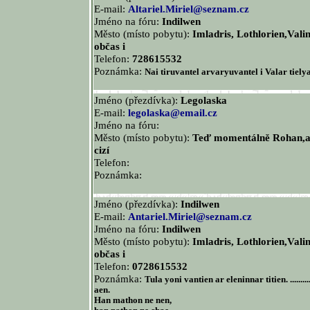
E-mail:
Altariel.Miriel@seznam.cz
Jméno na fóru:
Indilwen
Město (místo pobytu):
Imladris, Lothlorien,Vali
občas i
Telefon:
728615532
Poznámka:
Nai tiruvantel arvaryuvantel i Valar tiely
Jméno (přezdívka):
Legolaska
E-mail:
legolaska@email.cz
Jméno na fóru:
Město (místo pobytu):
Teď momentálně Rohan,al
cizí
Telefon:
Poznámka:
Jméno (přezdívka):
Indilwen
E-mail:
Antariel.Miriel@seznam.cz
Jméno na fóru:
Indilwen
Město (místo pobytu):
Imladris, Lothlorien,Vali
občas i
Telefon:
0728615532
Poznámka:
Tula yoni vantien ar eleninnar titien. ............
aen.
Han mathon ne nen,