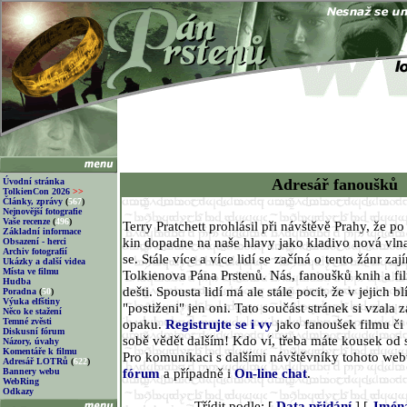
Adresář fanoušků
Úvodní stránka
TolkienCon 2026
>>
Články, zprávy
(
567
)
Nejnovější fotografie
Vaše recenze
(
496
)
Terry Pratchett prohlásil při návštěvě Prahy, že p
Základní informace
kin dopadne na naše hlavy jako kladivo nová vlna
Obsazení - herci
Archiv fotografií
se. Stále více a více lidí se začíná o tento žánr za
Ukázky a další videa
Místa ve filmu
Tolkienova Pána Prstenů. Nás, fanoušků knih a fi
Hudba
dešti. Spousta lidí má ale stále pocit, že v jejich 
Poradna
(
50
)
Výuka elfštiny
"postiženi" jen oni. Tato součást stránek si vzala z
Něco ke stažení
Temné zvěsti
opaku.
Registrujte se i vy
jako fanoušek filmu či 
Diskusní fórum
sobě vědět dalším! Kdo ví, třeba máte kousek od 
Názory, úvahy
Komentáře k filmu
Pro komunikaci s dalšími návštěvníky tohoto we
Adresář LOTRů
(
622
)
fórum
a případně i
On-line chat
.
Bannery webu
WebRing
Odkazy
Třídit podle: [
Data přidání
] [
Jmén